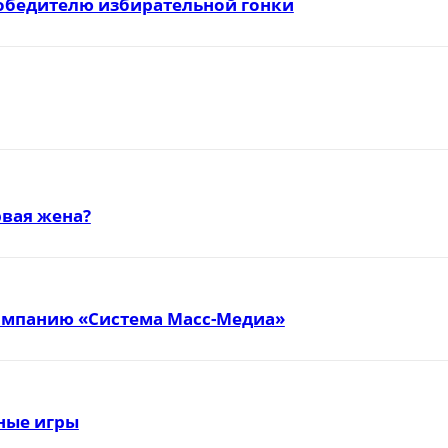
победителю избирательной гонки
вая жена?
омпанию «Система Масс-Медиа»
тные игры