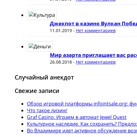
Джекпот в казино Вулкан Побе
11.01.2019
-
Нет комментариев
Мир азарта приглашает вас рас
26.08.2018
-
Нет комментариев
Случайный анекдот
Свежие записи
Обзор игровой платформы infointsale.org: 
Что такое лизинг
Graf Casino. Играем в автомат Jewel Quest
Культурное наследие. Как сохранить? Предл
Во Владимире идет активное обсуждение воз