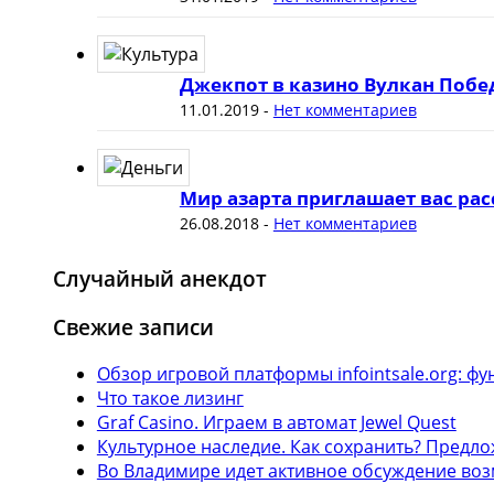
Джекпот в казино Вулкан Побе
11.01.2019
-
Нет комментариев
Мир азарта приглашает вас рас
26.08.2018
-
Нет комментариев
Случайный анекдот
Свежие записи
Обзор игровой платформы infointsale.org: 
Что такое лизинг
Graf Casino. Играем в автомат Jewel Quest
Культурное наследие. Как сохранить? Предл
Во Владимире идет активное обсуждение воз