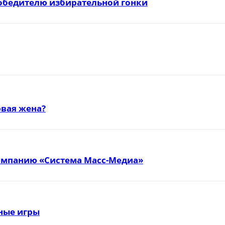
победителю избирательной гонки
вая жена?
омпанию «Система Масс-Медиа»
тные игры