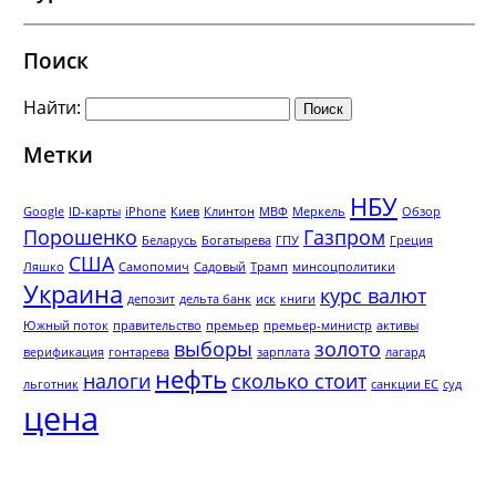
Поиск
Найти:
Метки
НБУ
Google
ID-карты
iPhone
Киев
Клинтон
МВФ
Меркель
Обзор
Порошенко
Газпром
Беларусь
Богатырева
ГПУ
Греция
США
Ляшко
Самопомич
Садовый
Трамп
минсоцполитики
Украина
курс валют
депозит
дельта банк
иск
книги
Южный поток
правительство
премьер
премьер-министр
активы
выборы
золото
верификация
гонтарева
зарплата
лагард
нефть
налоги
сколько стоит
льготник
санкции ЕС
суд
цена