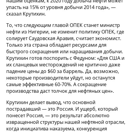
нашим оценкам, к 2020 году добыча нефти может
упасть на 15% от уровня добычи 2014 года», —
сказал Крутихин.
То, что следующим главой ОПЕК станет министр
нефти из Нигерии, не изменит политику ОПЕК, где
солирует Саудовская Аравия, считает экономист.
Только эта страна обладает ресурсами для
быстрого сокращения или наращивания добычи.
Крутихин готов поспорить с Федуном: «Для США и
их сланцевых месторождений не критично даже
падение цены до $60 за баррель. Да, возможно,
некоторые производители уйдут, но останутся
самые эффективные 60-70%. А сокращение
производства даст толчок для нефтяных цен».
Крутихин делает вывод, что основной
пострадавший — это Россия. И ущерб, который
понесет Россия, — это результат абсолютно
извращенной структуры нашей нефтяной отрасли,
когда инициатива наказуема, конкуренция