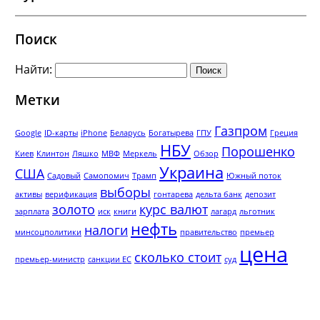
Поиск
Найти:
Метки
Газпром
Google
ID-карты
iPhone
Беларусь
Богатырева
ГПУ
Греция
НБУ
Порошенко
Киев
Клинтон
Ляшко
МВФ
Меркель
Обзор
Украина
США
Садовый
Самопомич
Трамп
Южный поток
выборы
активы
верификация
гонтарева
дельта банк
депозит
золото
курс валют
зарплата
иск
книги
лагард
льготник
нефть
налоги
минсоцполитики
правительство
премьер
цена
сколько стоит
премьер-министр
санкции ЕС
суд