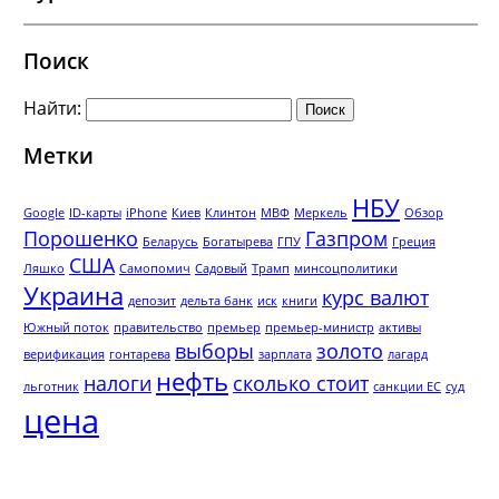
Поиск
Найти:
Метки
НБУ
Google
ID-карты
iPhone
Киев
Клинтон
МВФ
Меркель
Обзор
Порошенко
Газпром
Беларусь
Богатырева
ГПУ
Греция
США
Ляшко
Самопомич
Садовый
Трамп
минсоцполитики
Украина
курс валют
депозит
дельта банк
иск
книги
Южный поток
правительство
премьер
премьер-министр
активы
выборы
золото
верификация
гонтарева
зарплата
лагард
нефть
налоги
сколько стоит
льготник
санкции ЕС
суд
цена