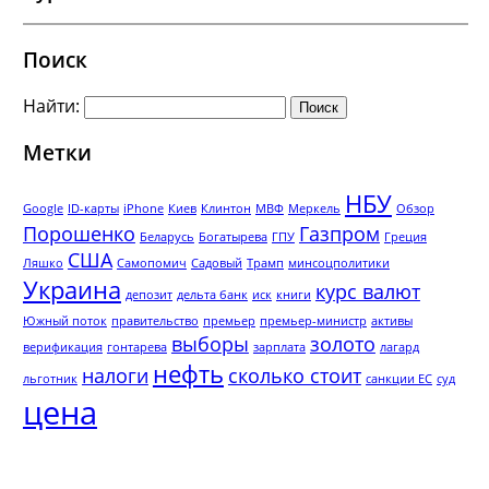
Поиск
Найти:
Метки
НБУ
Google
ID-карты
iPhone
Киев
Клинтон
МВФ
Меркель
Обзор
Порошенко
Газпром
Беларусь
Богатырева
ГПУ
Греция
США
Ляшко
Самопомич
Садовый
Трамп
минсоцполитики
Украина
курс валют
депозит
дельта банк
иск
книги
Южный поток
правительство
премьер
премьер-министр
активы
выборы
золото
верификация
гонтарева
зарплата
лагард
нефть
налоги
сколько стоит
льготник
санкции ЕС
суд
цена