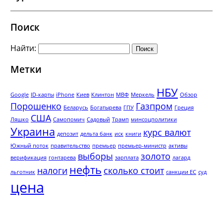
Поиск
Найти:
Метки
НБУ
Google
ID-карты
iPhone
Киев
Клинтон
МВФ
Меркель
Обзор
Порошенко
Газпром
Беларусь
Богатырева
ГПУ
Греция
США
Ляшко
Самопомич
Садовый
Трамп
минсоцполитики
Украина
курс валют
депозит
дельта банк
иск
книги
Южный поток
правительство
премьер
премьер-министр
активы
выборы
золото
верификация
гонтарева
зарплата
лагард
нефть
налоги
сколько стоит
льготник
санкции ЕС
суд
цена