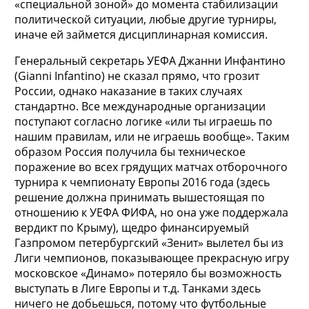
«специальной зоной» до момента стабилизации
политической ситуации, любые другие турниры,
иначе ей займется дисциплинарная комиссия.
Генеральный секретарь УЕФА Джанни Инфантино
(Gianni Infantino) не сказал прямо, что грозит
России, однако наказание в таких случаях
стандартно. Все международные организации
поступают согласно логике «или ты играешь по
нашим правилам, или не играешь вообще». Таким
образом Россия получила бы техническое
поражение во всех грядущих матчах отборочного
турнира к чемпионату Европы 2016 года (здесь
решение должна принимать вышестоящая по
отношению к УЕФА ФИФА, но она уже поддержала
вердикт по Крыму), щедро финансируемый
Газпромом петербургский «Зенит» вылетел бы из
Лиги чемпионов, показывающее прекрасную игру
московское «Динамо» потеряло бы возможность
выступать в Лиге Европы и т.д. Танками здесь
ничего не добьешься, потому что футбольные