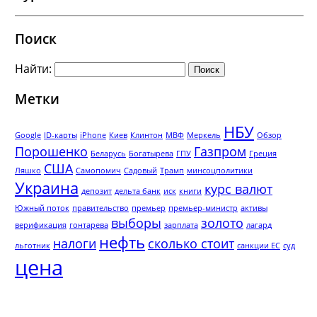
Поиск
Найти:
Метки
НБУ
Google
ID-карты
iPhone
Киев
Клинтон
МВФ
Меркель
Обзор
Порошенко
Газпром
Беларусь
Богатырева
ГПУ
Греция
США
Ляшко
Самопомич
Садовый
Трамп
минсоцполитики
Украина
курс валют
депозит
дельта банк
иск
книги
Южный поток
правительство
премьер
премьер-министр
активы
выборы
золото
верификация
гонтарева
зарплата
лагард
нефть
налоги
сколько стоит
льготник
санкции ЕС
суд
цена