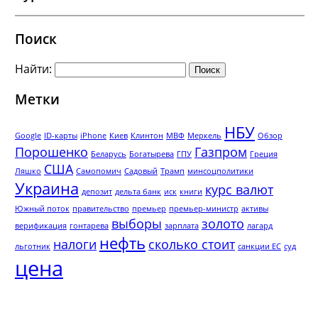
Поиск
Найти:
Метки
НБУ
Google
ID-карты
iPhone
Киев
Клинтон
МВФ
Меркель
Обзор
Порошенко
Газпром
Беларусь
Богатырева
ГПУ
Греция
США
Ляшко
Самопомич
Садовый
Трамп
минсоцполитики
Украина
курс валют
депозит
дельта банк
иск
книги
Южный поток
правительство
премьер
премьер-министр
активы
выборы
золото
верификация
гонтарева
зарплата
лагард
нефть
налоги
сколько стоит
льготник
санкции ЕС
суд
цена