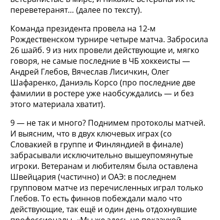
переветеранят… (далее по тексту).
Команда президента провела на 12-м
Рождественском турнире четыре матча. Забросила
26 шайб. 9 из них провели действующие и, мягко
говоря, не самые последние в ЧБ хоккеисты —
Андрей Глебов, Вячеслав Лисичкин, Олег
Шафаренко, Даниэль Корсо (про последние две
фамилии в ростере уже наобсуждались — и без
этого материала хватит).
9 — не так и много? Поднимем протоколы матчей.
И выясним, что в двух ключевых играх (со
Словакией в группе и Финляндией в финале)
забрасывали исключительно вышеупомянутые
игроки. Ветеранам и любителям была оставлена
Швейцария (частично) и ОАЭ: в последнем
групповом матче из перечисленных играл только
Глебов. То есть финнов побеждали мало что
действующие, так ещё и один день отдохнувшие
профессионалы. «Мы же здесь не показухой