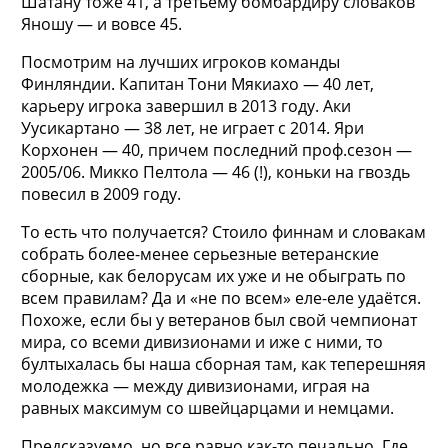
Шатану тоже 41, а третьему бомбардиру словаков
Яношу — и вовсе 45.
Посмотрим на лучших игроков команды
Финляндии. Капитан Тони Мякиахо — 40 лет,
карьеру игрока завершил в 2013 году. Аки
Уусикартано — 38 лет, не играет с 2014. Яри
Корхонен — 40, причем последний проф.сезон —
2005/06. Микко Пелтола — 46 (!), коньки на гвоздь
повесил в 2009 году.
То есть что получается? Стоило финнам и словакам
собрать более-менее серьезные ветеранские
сборные, как белорусам их уже и не обыграть по
всем правилам? Да и «не по всем» еле-еле удаётся.
Похоже, если бы у ветеранов был свой чемпионат
мира, со всеми дивизионами и иже с ними, то
бултыхалась бы наша сборная там, как теперешняя
молодежка — между дивизионами, играя на
равных максимум со швейцарцами и немцами.
Предсказуемо, но все равно как-то печально. Где