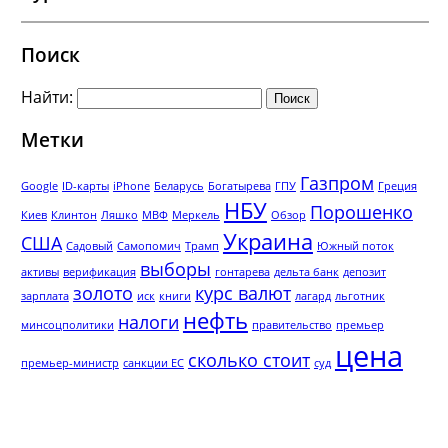
Поиск
Найти:
Метки
Газпром
Google
ID-карты
iPhone
Беларусь
Богатырева
ГПУ
Греция
НБУ
Порошенко
Киев
Клинтон
Ляшко
МВФ
Меркель
Обзор
Украина
США
Садовый
Самопомич
Трамп
Южный поток
выборы
активы
верификация
гонтарева
дельта банк
депозит
золото
курс валют
зарплата
иск
книги
лагард
льготник
нефть
налоги
минсоцполитики
правительство
премьер
цена
сколько стоит
премьер-министр
санкции ЕС
суд