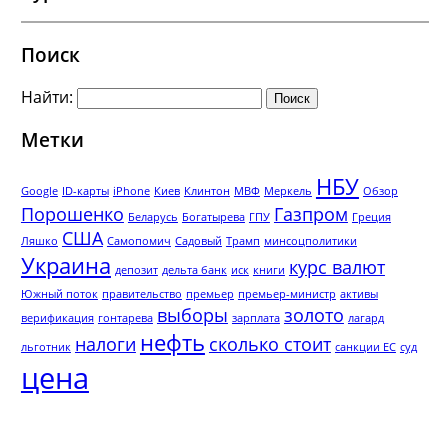
Поиск
Найти:
Метки
НБУ
Google
ID-карты
iPhone
Киев
Клинтон
МВФ
Меркель
Обзор
Порошенко
Газпром
Беларусь
Богатырева
ГПУ
Греция
США
Ляшко
Самопомич
Садовый
Трамп
минсоцполитики
Украина
курс валют
депозит
дельта банк
иск
книги
Южный поток
правительство
премьер
премьер-министр
активы
выборы
золото
верификация
гонтарева
зарплата
лагард
нефть
налоги
сколько стоит
льготник
санкции ЕС
суд
цена