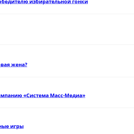
победителю избирательной гонки
вая жена?
омпанию «Система Масс-Медиа»
тные игры