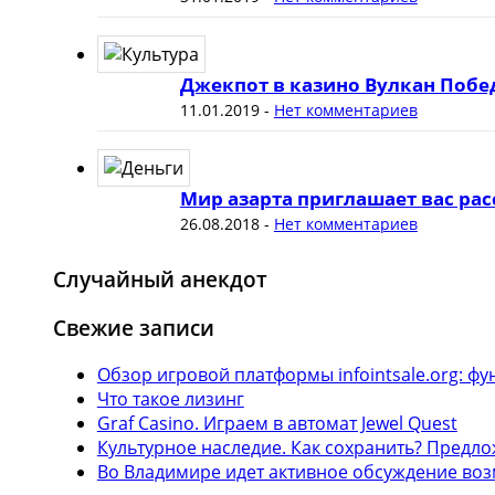
Джекпот в казино Вулкан Побе
11.01.2019
-
Нет комментариев
Мир азарта приглашает вас рас
26.08.2018
-
Нет комментариев
Случайный анекдот
Свежие записи
Обзор игровой платформы infointsale.org: 
Что такое лизинг
Graf Casino. Играем в автомат Jewel Quest
Культурное наследие. Как сохранить? Предл
Во Владимире идет активное обсуждение воз