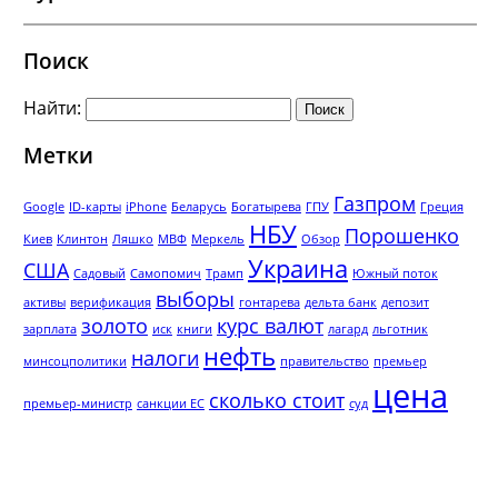
Поиск
Найти:
Метки
Газпром
Google
ID-карты
iPhone
Беларусь
Богатырева
ГПУ
Греция
НБУ
Порошенко
Киев
Клинтон
Ляшко
МВФ
Меркель
Обзор
Украина
США
Садовый
Самопомич
Трамп
Южный поток
выборы
активы
верификация
гонтарева
дельта банк
депозит
золото
курс валют
зарплата
иск
книги
лагард
льготник
нефть
налоги
минсоцполитики
правительство
премьер
цена
сколько стоит
премьер-министр
санкции ЕС
суд