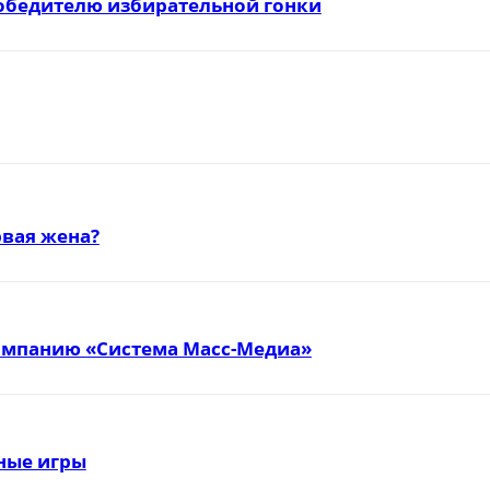
победителю избирательной гонки
вая жена?
омпанию «Система Масс-Медиа»
тные игры