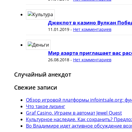
Джекпот в казино Вулкан Побе
11.01.2019
-
Нет комментариев
Мир азарта приглашает вас рас
26.08.2018
-
Нет комментариев
Случайный анекдот
Свежие записи
Обзор игровой платформы infointsale.org: 
Что такое лизинг
Graf Casino. Играем в автомат Jewel Quest
Культурное наследие. Как сохранить? Предл
Во Владимире идет активное обсуждение воз