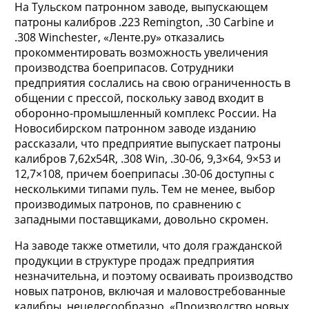
На Тульском патронном заводе, выпускающем
патроны калибров .223 Remington, .30 Carbine и
.308 Winchester, «Ленте.ру» отказались
прокомментировать возможность увеличения
производства боеприпасов. Сотрудники
предприятия сослались на свою ограниченность в
общении с прессой, поскольку завод входит в
оборонно-промышленный комплекс России. На
Новосибирском патронном заводе изданию
рассказали, что предприятие выпускает патроны
калибров 7,62x54R, .308 Win, .30-06, 9,3×64, 9×53 и
12,7×108, причем боеприпасы .30-06 доступны с
несколькими типами пуль. Тем не менее, выбор
производимых патронов, по сравнению с
западными поставщиками, довольно скромен.
На заводе также отметили, что доля гражданской
продукции в структуре продаж предприятия
незначительна, и поэтому осваивать производство
новых патронов, включая и маловостребованные
калибры, нецелесообразно. «Производство новых