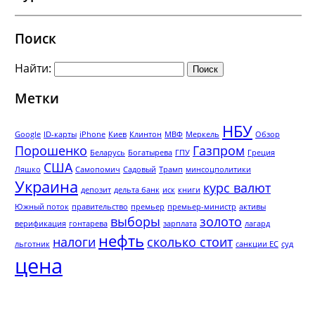
Поиск
Найти:
Метки
НБУ
Google
ID-карты
iPhone
Киев
Клинтон
МВФ
Меркель
Обзор
Порошенко
Газпром
Беларусь
Богатырева
ГПУ
Греция
США
Ляшко
Самопомич
Садовый
Трамп
минсоцполитики
Украина
курс валют
депозит
дельта банк
иск
книги
Южный поток
правительство
премьер
премьер-министр
активы
выборы
золото
верификация
гонтарева
зарплата
лагард
нефть
налоги
сколько стоит
льготник
санкции ЕС
суд
цена