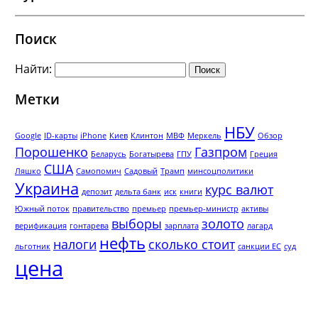
Поиск
Найти:
Метки
НБУ
Google
ID-карты
iPhone
Киев
Клинтон
МВФ
Меркель
Обзор
Порошенко
Газпром
Беларусь
Богатырева
ГПУ
Греция
США
Ляшко
Самопомич
Садовый
Трамп
минсоцполитики
Украина
курс валют
депозит
дельта банк
иск
книги
Южный поток
правительство
премьер
премьер-министр
активы
выборы
золото
верификация
гонтарева
зарплата
лагард
нефть
налоги
сколько стоит
льготник
санкции ЕС
суд
цена