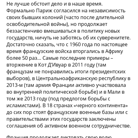
Не лучше обстоит дело и в наше время.
Формально Париж согласился на независимость
своих бывших колоний (часто после длительной
освободительной войны), но продолжает
беззастенчиво вмешиваться в политику новых
государств, ничуть не заботясь об их суверенитете.
Достаточно сказать, что с 1960 года по настоящее
время французские войска вторгались в Африку
более 50 раз… Самые последние примеры –
вторжение в Кот Д’Ивуар в 2011 году (там
французам не понравились итоги президентских
выборов), в Центральноафриканскую республику в
2013-м (там армия Франции активно участвовала
во внутренней политической борьбе) и в Мали в
том же 2013 году (под предлогом борьбы с
исламистами). В 18 странах «черного континента»
до сих пор стоят французские военные базы или с
правительствами этих государств заключены
соглашения об активном военном сотрудничестве.
Франция продолжает диктовать свою волю