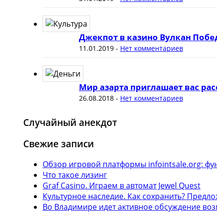
Джекпот в казино Вулкан Побе
11.01.2019
-
Нет комментариев
Мир азарта приглашает вас рас
26.08.2018
-
Нет комментариев
Случайный анекдот
Свежие записи
Обзор игровой платформы infointsale.org: 
Что такое лизинг
Graf Casino. Играем в автомат Jewel Quest
Культурное наследие. Как сохранить? Предл
Во Владимире идет активное обсуждение воз