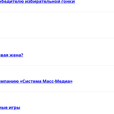
победителю избирательной гонки
вая жена?
омпанию «Система Масс-Медиа»
тные игры