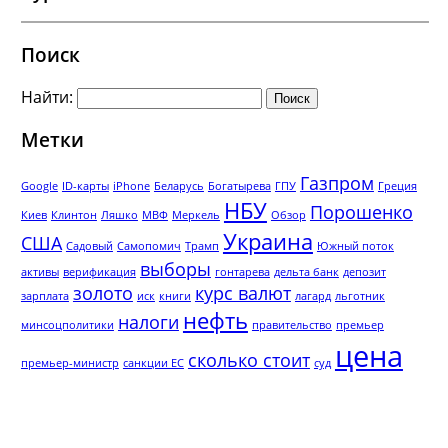
Поиск
Найти:
Метки
Газпром
Google
ID-карты
iPhone
Беларусь
Богатырева
ГПУ
Греция
НБУ
Порошенко
Киев
Клинтон
Ляшко
МВФ
Меркель
Обзор
Украина
США
Садовый
Самопомич
Трамп
Южный поток
выборы
активы
верификация
гонтарева
дельта банк
депозит
золото
курс валют
зарплата
иск
книги
лагард
льготник
нефть
налоги
минсоцполитики
правительство
премьер
цена
сколько стоит
премьер-министр
санкции ЕС
суд