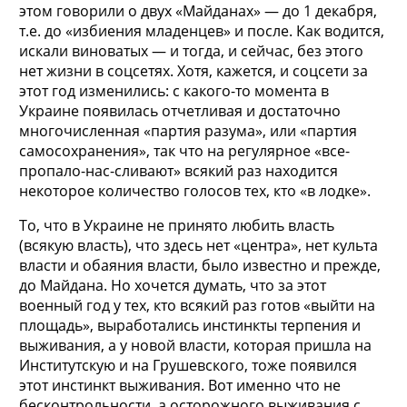
этом говорили о двух «Майданах» — до 1 декабря,
т.е. до «избиения младенцев» и после. Как водится,
искали виноватых — и тогда, и сейчас, без этого
нет жизни в соцсетях. Хотя, кажется, и соцсети за
этот год изменились: с какого-то момента в
Украине появилась отчетливая и достаточно
многочисленная «партия разума», или «партия
самосохранения», так что на регулярное «все-
пропало-нас-сливают» всякий раз находится
некоторое количество голосов тех, кто «в лодке».
То, что в Украине не принято любить власть
(всякую власть), что здесь нет «центра», нет культа
власти и обаяния власти, было известно и прежде,
до Майдана. Но хочется думать, что за этот
военный год у тех, кто всякий раз готов «выйти на
площадь», выработались инстинкты терпения и
выживания, а у новой власти, которая пришла на
Институтскую и на Грушевского, тоже появился
этот инстинкт выживания. Вот именно что не
бесконтрольности, а осторожного выживания с