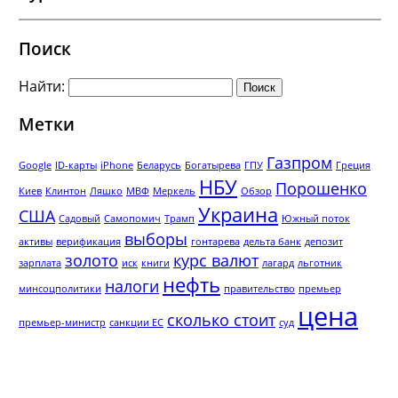
Поиск
Найти:
Метки
Газпром
Google
ID-карты
iPhone
Беларусь
Богатырева
ГПУ
Греция
НБУ
Порошенко
Киев
Клинтон
Ляшко
МВФ
Меркель
Обзор
Украина
США
Садовый
Самопомич
Трамп
Южный поток
выборы
активы
верификация
гонтарева
дельта банк
депозит
золото
курс валют
зарплата
иск
книги
лагард
льготник
нефть
налоги
минсоцполитики
правительство
премьер
цена
сколько стоит
премьер-министр
санкции ЕС
суд