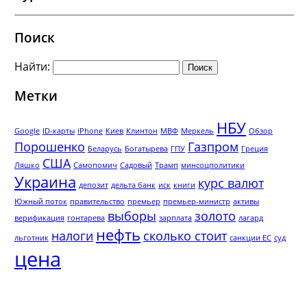
Поиск
Найти:
Метки
НБУ
Google
ID-карты
iPhone
Киев
Клинтон
МВФ
Меркель
Обзор
Порошенко
Газпром
Беларусь
Богатырева
ГПУ
Греция
США
Ляшко
Самопомич
Садовый
Трамп
минсоцполитики
Украина
курс валют
депозит
дельта банк
иск
книги
Южный поток
правительство
премьер
премьер-министр
активы
выборы
золото
верификация
гонтарева
зарплата
лагард
нефть
налоги
сколько стоит
льготник
санкции ЕС
суд
цена