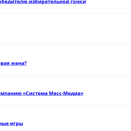
победителю избирательной гонки
вая жена?
омпанию «Система Масс-Медиа»
тные игры