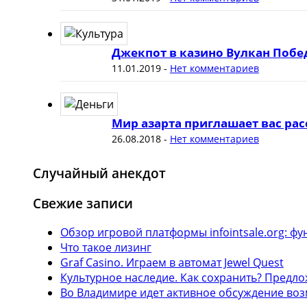
Джекпот в казино Вулкан Побе
11.01.2019
-
Нет комментариев
Мир азарта приглашает вас рас
26.08.2018
-
Нет комментариев
Случайный анекдот
Свежие записи
Обзор игровой платформы infointsale.org: 
Что такое лизинг
Graf Casino. Играем в автомат Jewel Quest
Культурное наследие. Как сохранить? Предл
Во Владимире идет активное обсуждение воз