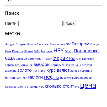
Поиск
Найти:
Метки
Газпром
Google
ID-карты
iPhone
Беларусь
Богатырева
ГПУ
Греция
НБУ
Порошенко
Киев
Клинтон
Ляшко
МВФ
Меркель
Обзор
Украина
США
Садовый
Самопомич
Трамп
Южный поток
выборы
активы
верификация
гонтарева
дельта банк
депозит
золото
курс валют
зарплата
иск
книги
лагард
льготник
нефть
налоги
минсоцполитики
правительство
премьер
цена
сколько стоит
премьер-министр
санкции ЕС
суд