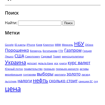
Поиск
Найти:
Метки
НБУ
Google
ID-карты
iPhone
Киев
Клинтон
МВФ
Меркель
Обзор
Порошенко
Газпром
Беларусь
Богатырева
ГПУ
Греция
США
Ляшко
Самопомич
Садовый
Трамп
минсоцполитики
Украина
курс валют
депозит
дельта банк
иск
книги
Южный поток
правительство
премьер
премьер-министр
активы
выборы
золото
верификация
гонтарева
зарплата
лагард
нефть
налоги
сколько стоит
льготник
санкции ЕС
суд
цена