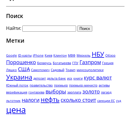
Поиск
Найти:
Метки
НБУ
Google
ID-карты
iPhone
Киев
Клинтон
МВФ
Меркель
Обзор
Порошенко
Газпром
Беларусь
Богатырева
ГПУ
Греция
США
Ляшко
Самопомич
Садовый
Трамп
минсоцполитики
Украина
курс валют
депозит
дельта банк
иск
книги
Южный поток
правительство
премьер
премьер-министр
активы
выборы
золото
верификация
гонтарева
зарплата
лагард
нефть
налоги
сколько стоит
льготник
санкции ЕС
суд
цена