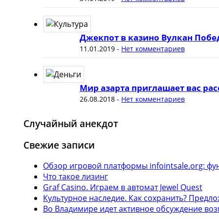
Джекпот в казино Вулкан Побе
11.01.2019
-
Нет комментариев
Мир азарта приглашает вас рас
26.08.2018
-
Нет комментариев
Случайный анекдот
Свежие записи
Обзор игровой платформы infointsale.org: 
Что такое лизинг
Graf Casino. Играем в автомат Jewel Quest
Культурное наследие. Как сохранить? Предл
Во Владимире идет активное обсуждение воз