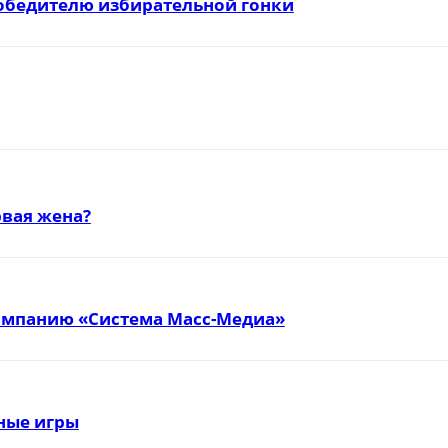
победителю избирательной гонки
вая жена?
омпанию «Система Масс-Медиа»
тные игры