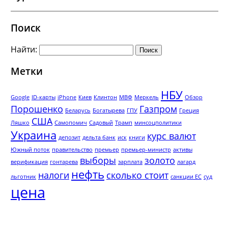
Поиск
Найти:
Метки
НБУ
Google
ID-карты
iPhone
Киев
Клинтон
МВФ
Меркель
Обзор
Порошенко
Газпром
Беларусь
Богатырева
ГПУ
Греция
США
Ляшко
Самопомич
Садовый
Трамп
минсоцполитики
Украина
курс валют
депозит
дельта банк
иск
книги
Южный поток
правительство
премьер
премьер-министр
активы
выборы
золото
верификация
гонтарева
зарплата
лагард
нефть
налоги
сколько стоит
льготник
санкции ЕС
суд
цена