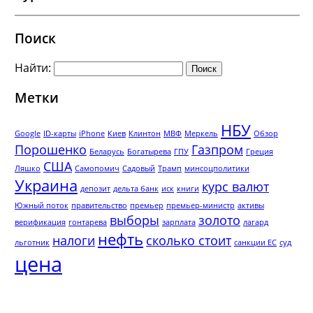
Поиск
Найти:
Метки
НБУ
Google
ID-карты
iPhone
Киев
Клинтон
МВФ
Меркель
Обзор
Порошенко
Газпром
Беларусь
Богатырева
ГПУ
Греция
США
Ляшко
Самопомич
Садовый
Трамп
минсоцполитики
Украина
курс валют
депозит
дельта банк
иск
книги
Южный поток
правительство
премьер
премьер-министр
активы
выборы
золото
верификация
гонтарева
зарплата
лагард
нефть
налоги
сколько стоит
льготник
санкции ЕС
суд
цена