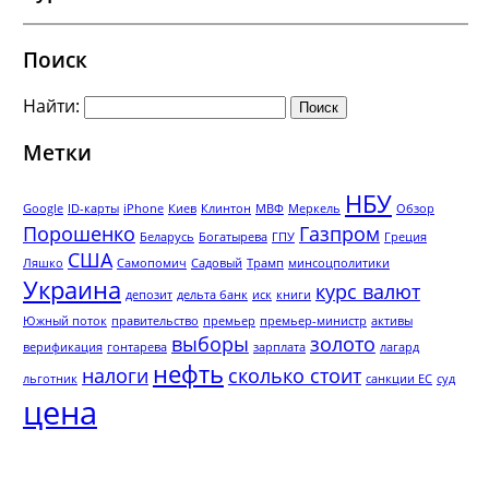
Поиск
Найти:
Метки
НБУ
Google
ID-карты
iPhone
Киев
Клинтон
МВФ
Меркель
Обзор
Порошенко
Газпром
Беларусь
Богатырева
ГПУ
Греция
США
Ляшко
Самопомич
Садовый
Трамп
минсоцполитики
Украина
курс валют
депозит
дельта банк
иск
книги
Южный поток
правительство
премьер
премьер-министр
активы
выборы
золото
верификация
гонтарева
зарплата
лагард
нефть
налоги
сколько стоит
льготник
санкции ЕС
суд
цена