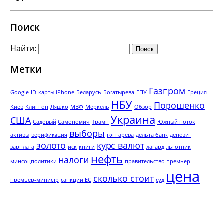
Поиск
Найти:
Метки
Газпром
Google
ID-карты
iPhone
Беларусь
Богатырева
ГПУ
Греция
НБУ
Порошенко
Киев
Клинтон
Ляшко
МВФ
Меркель
Обзор
Украина
США
Садовый
Самопомич
Трамп
Южный поток
выборы
активы
верификация
гонтарева
дельта банк
депозит
золото
курс валют
зарплата
иск
книги
лагард
льготник
нефть
налоги
минсоцполитики
правительство
премьер
цена
сколько стоит
премьер-министр
санкции ЕС
суд