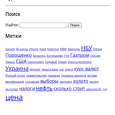
Поиск
Найти:
Метки
НБУ
Google
ID-карты
iPhone
Киев
Клинтон
МВФ
Меркель
Обзор
Порошенко
Газпром
Беларусь
Богатырева
ГПУ
Греция
США
Ляшко
Самопомич
Садовый
Трамп
минсоцполитики
Украина
курс валют
депозит
дельта банк
иск
книги
Южный поток
правительство
премьер
премьер-министр
активы
выборы
золото
верификация
гонтарева
зарплата
лагард
нефть
налоги
сколько стоит
льготник
санкции ЕС
суд
цена