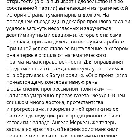
открытости (а она вызывает недовольство и в ее
собственной партии) вытекающим из трагической
истории страны гуманитарным долгом. На
последнем съезде ХДС в декабре прошлого года ей
удалось заткнуть несогласных и заручиться
девятиминутными овациями, которые она сама
прервала, призвав делегатов вернуться к работе.
Причиной успеха стало ее выступление, в котором
она впервые отошла от математического
прагматизма к нравственности. Для оправдания
предложенной согражданам «культуры приема»
она обратилась к Богу и родине. «Она произнесла
по-настоящему консервативную речь
в объяснение прогрессивной политики», —
написала умеренно-правая газета Die Welt. В ней
слишком много востока, протестантства
и прогрессизма, говорили о ней критики из ее
партии, где ведущие роли традиционно играют
католики с запада. Ангела Меркель же теперь
застала их врасплох, объяснив христианскими
ценностями открытость к гонимым на родине