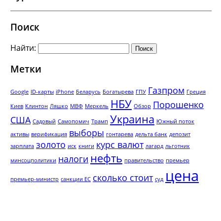
Поиск
Найти:
Метки
Газпром
Google
ID-карты
iPhone
Беларусь
Богатырева
ГПУ
Греция
НБУ
Порошенко
Киев
Клинтон
Ляшко
МВФ
Меркель
Обзор
Украина
США
Садовый
Самопомич
Трамп
Южный поток
выборы
активы
верификация
гонтарева
дельта банк
депозит
золото
курс валют
зарплата
иск
книги
лагард
льготник
нефть
налоги
минсоцполитики
правительство
премьер
цена
сколько стоит
премьер-министр
санкции ЕС
суд