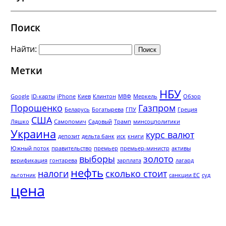
Поиск
Найти:
Метки
НБУ
Google
ID-карты
iPhone
Киев
Клинтон
МВФ
Меркель
Обзор
Порошенко
Газпром
Беларусь
Богатырева
ГПУ
Греция
США
Ляшко
Самопомич
Садовый
Трамп
минсоцполитики
Украина
курс валют
депозит
дельта банк
иск
книги
Южный поток
правительство
премьер
премьер-министр
активы
выборы
золото
верификация
гонтарева
зарплата
лагард
нефть
налоги
сколько стоит
льготник
санкции ЕС
суд
цена