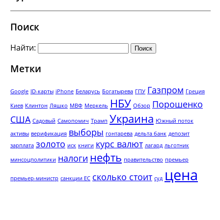
Поиск
Найти:
Метки
Газпром
Google
ID-карты
iPhone
Беларусь
Богатырева
ГПУ
Греция
НБУ
Порошенко
Киев
Клинтон
Ляшко
МВФ
Меркель
Обзор
Украина
США
Садовый
Самопомич
Трамп
Южный поток
выборы
активы
верификация
гонтарева
дельта банк
депозит
золото
курс валют
зарплата
иск
книги
лагард
льготник
нефть
налоги
минсоцполитики
правительство
премьер
цена
сколько стоит
премьер-министр
санкции ЕС
суд