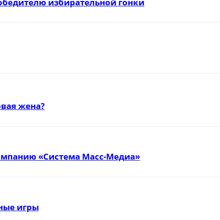
победителю избирательной гонки
вая жена?
омпанию «Система Масс-Медиа»
тные игры