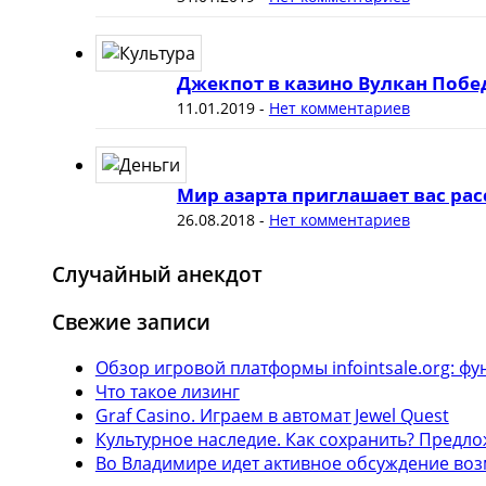
Джекпот в казино Вулкан Побе
11.01.2019
-
Нет комментариев
Мир азарта приглашает вас рас
26.08.2018
-
Нет комментариев
Случайный анекдот
Свежие записи
Обзор игровой платформы infointsale.org: 
Что такое лизинг
Graf Casino. Играем в автомат Jewel Quest
Культурное наследие. Как сохранить? Предл
Во Владимире идет активное обсуждение воз