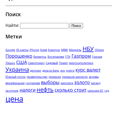
Поиск
Найти:
Метки
НБУ
Google
ID-карты
iPhone
Киев
Клинтон
МВФ
Меркель
Обзор
Порошенко
Газпром
Беларусь
Богатырева
ГПУ
Греция
США
Ляшко
Самопомич
Садовый
Трамп
минсоцполитики
Украина
курс валют
депозит
дельта банк
иск
книги
Южный поток
правительство
премьер
премьер-министр
активы
выборы
золото
верификация
гонтарева
зарплата
лагард
нефть
налоги
сколько стоит
льготник
санкции ЕС
суд
цена