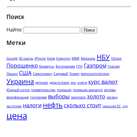
Поиск
Найти:
Метки
НБУ
Google
ID-карты
iPhone
Киев
Клинтон
МВФ
Меркель
Обзор
Порошенко
Газпром
Беларусь
Богатырева
ГПУ
Греция
США
Ляшко
Самопомич
Садовый
Трамп
минсоцполитики
Украина
курс валют
депозит
дельта банк
иск
книги
Южный поток
правительство
премьер
премьер-министр
активы
выборы
золото
верификация
гонтарева
зарплата
лагард
нефть
налоги
сколько стоит
льготник
санкции ЕС
суд
цена