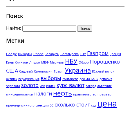
Поиск
Найти:
Метки
Газпром
Google
ID-карты
iPhone
Беларусь
Богатырева
ГПУ
Греция
НБУ
Порошенко
Киев
Клинтон
Ляшко
МВФ
Меркель
Обзор
Украина
США
Садовый
Самопомич
Трамп
Южный поток
выборы
активы
верификация
гонтарева
дельта банк
депозит
золото
курс валют
зарплата
иск
книги
лагард
льготник
нефть
налоги
минсоцполитики
правительство
премьер
цена
сколько стоит
премьер-министр
санкции ЕС
суд