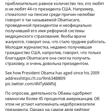
приблизительно равное количество тех, кто любят
и не любят 44-го президента США. Например,
стоматолог на пенсии среди причин нелюбви
говорит о так называемой Obamacare,
проведенной президентом и неофициально
получившей его имя реформой системы
медицинского страхования. Якобы врачи
жалуются, говорит она, что стало труднее работать.
Молодая журналистка, недавно получившая
гражданство США, напротив, говорит, что только
благодаря Obamacare она смогла получить
страховку, и очень довольна президентом.
See how President Obama has aged since his 2009
addresshttps://t.co/9m634BI809
pic.twitter.com/4NTy6kM5iJ
По опросам, деятельность Обамы одобряют
немногим более 45 процентов американцев. Об
этом не устают напоминать недоброжелатели
президента. Однако на самом деле рейтинг