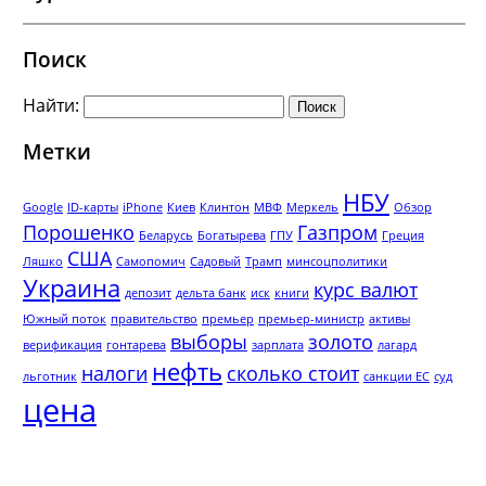
Поиск
Найти:
Метки
НБУ
Google
ID-карты
iPhone
Киев
Клинтон
МВФ
Меркель
Обзор
Порошенко
Газпром
Беларусь
Богатырева
ГПУ
Греция
США
Ляшко
Самопомич
Садовый
Трамп
минсоцполитики
Украина
курс валют
депозит
дельта банк
иск
книги
Южный поток
правительство
премьер
премьер-министр
активы
выборы
золото
верификация
гонтарева
зарплата
лагард
нефть
налоги
сколько стоит
льготник
санкции ЕС
суд
цена