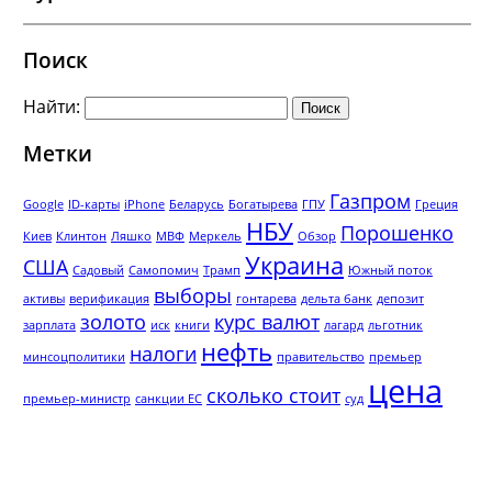
Поиск
Найти:
Метки
Газпром
Google
ID-карты
iPhone
Беларусь
Богатырева
ГПУ
Греция
НБУ
Порошенко
Киев
Клинтон
Ляшко
МВФ
Меркель
Обзор
Украина
США
Садовый
Самопомич
Трамп
Южный поток
выборы
активы
верификация
гонтарева
дельта банк
депозит
золото
курс валют
зарплата
иск
книги
лагард
льготник
нефть
налоги
минсоцполитики
правительство
премьер
цена
сколько стоит
премьер-министр
санкции ЕС
суд