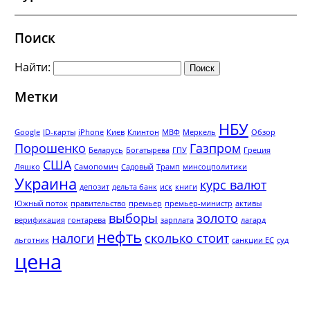
Поиск
Найти:
Метки
НБУ
Google
ID-карты
iPhone
Киев
Клинтон
МВФ
Меркель
Обзор
Порошенко
Газпром
Беларусь
Богатырева
ГПУ
Греция
США
Ляшко
Самопомич
Садовый
Трамп
минсоцполитики
Украина
курс валют
депозит
дельта банк
иск
книги
Южный поток
правительство
премьер
премьер-министр
активы
выборы
золото
верификация
гонтарева
зарплата
лагард
нефть
налоги
сколько стоит
льготник
санкции ЕС
суд
цена