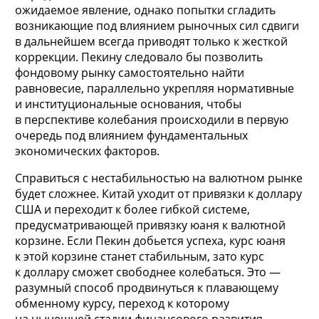
ожидаемое явление, однако попытки сгладить
возникающие под влиянием рыночных сил сдвиги
в дальнейшем всегда приводят только к жесткой
коррекции. Пекину следовало бы позволить
фондовому рынку самостоятельно найти
равновесие, параллельно укрепляя нормативные
и институциональные основания, чтобы
в перспективе колебания происходили в первую
очередь под влиянием фундаментальных
экономических факторов.
Справиться с нестабильностью на валютном рынке
будет сложнее. Китай уходит от привязки к доллару
США и переходит к более гибкой системе,
предусматривающей привязку юаня к валютной
корзине. Если Пекин добьется успеха, курс юаня
к этой корзине станет стабильным, зато курс
к доллару сможет свободнее колебаться. Это —
разумный способ продвинуться к плавающему
обменному курсу, переход к которому
на нынешней стадии финансового развития