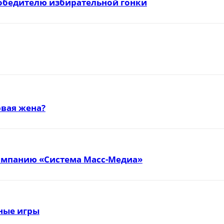
победителю избирательной гонки
вая жена?
омпанию «Система Масс-Медиа»
тные игры