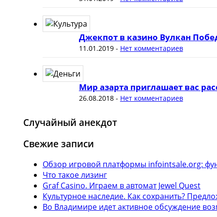
Джекпот в казино Вулкан Побе
11.01.2019
-
Нет комментариев
Мир азарта приглашает вас рас
26.08.2018
-
Нет комментариев
Случайный анекдот
Свежие записи
Обзор игровой платформы infointsale.org: 
Что такое лизинг
Graf Casino. Играем в автомат Jewel Quest
Культурное наследие. Как сохранить? Предл
Во Владимире идет активное обсуждение воз