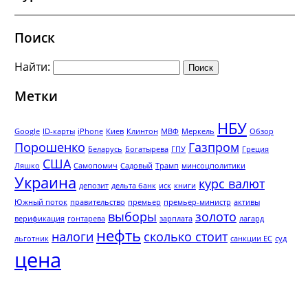
Поиск
Найти:
Метки
НБУ
Google
ID-карты
iPhone
Киев
Клинтон
МВФ
Меркель
Обзор
Порошенко
Газпром
Беларусь
Богатырева
ГПУ
Греция
США
Ляшко
Самопомич
Садовый
Трамп
минсоцполитики
Украина
курс валют
депозит
дельта банк
иск
книги
Южный поток
правительство
премьер
премьер-министр
активы
выборы
золото
верификация
гонтарева
зарплата
лагард
нефть
налоги
сколько стоит
льготник
санкции ЕС
суд
цена