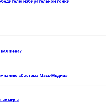
победителю избирательной гонки
вая жена?
омпанию «Система Масс-Медиа»
тные игры