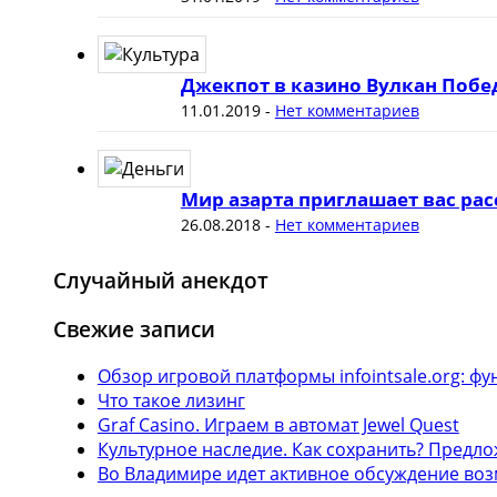
Джекпот в казино Вулкан Побе
11.01.2019
-
Нет комментариев
Мир азарта приглашает вас рас
26.08.2018
-
Нет комментариев
Случайный анекдот
Свежие записи
Обзор игровой платформы infointsale.org: 
Что такое лизинг
Graf Casino. Играем в автомат Jewel Quest
Культурное наследие. Как сохранить? Предл
Во Владимире идет активное обсуждение воз