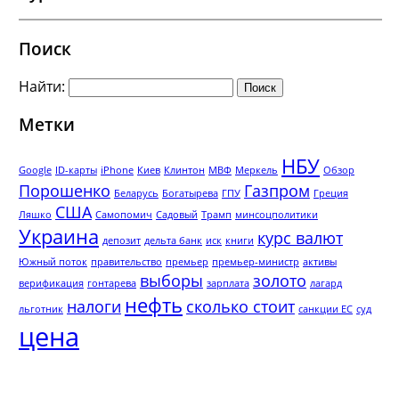
Поиск
Найти:
Метки
НБУ
Google
ID-карты
iPhone
Киев
Клинтон
МВФ
Меркель
Обзор
Порошенко
Газпром
Беларусь
Богатырева
ГПУ
Греция
США
Ляшко
Самопомич
Садовый
Трамп
минсоцполитики
Украина
курс валют
депозит
дельта банк
иск
книги
Южный поток
правительство
премьер
премьер-министр
активы
выборы
золото
верификация
гонтарева
зарплата
лагард
нефть
налоги
сколько стоит
льготник
санкции ЕС
суд
цена