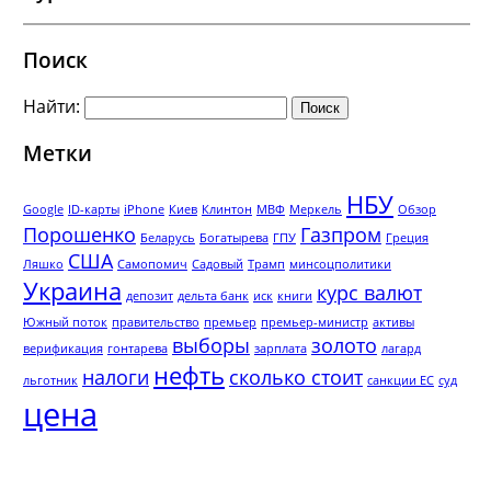
Поиск
Найти:
Метки
НБУ
Google
ID-карты
iPhone
Киев
Клинтон
МВФ
Меркель
Обзор
Порошенко
Газпром
Беларусь
Богатырева
ГПУ
Греция
США
Ляшко
Самопомич
Садовый
Трамп
минсоцполитики
Украина
курс валют
депозит
дельта банк
иск
книги
Южный поток
правительство
премьер
премьер-министр
активы
выборы
золото
верификация
гонтарева
зарплата
лагард
нефть
налоги
сколько стоит
льготник
санкции ЕС
суд
цена