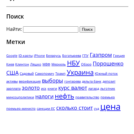
Поиск
Найти:
Метки
Газпром
Google
ID-карты
iPhone
Беларусь
Богатырева
ГПУ
Греция
НБУ
Порошенко
Киев
Клинтон
Ляшко
МВФ
Меркель
Обзор
Украина
США
Садовый
Самопомич
Трамп
Южный поток
выборы
активы
верификация
гонтарева
дельта банк
депозит
золото
курс валют
зарплата
иск
книги
лагард
льготник
нефть
налоги
минсоцполитики
правительство
премьер
цена
сколько стоит
премьер-министр
санкции ЕС
суд