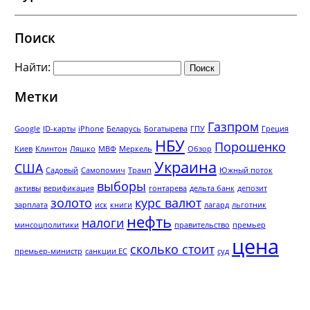
Поиск
Найти:
Метки
Газпром
Google
ID-карты
iPhone
Беларусь
Богатырева
ГПУ
Греция
НБУ
Порошенко
Киев
Клинтон
Ляшко
МВФ
Меркель
Обзор
Украина
США
Садовый
Самопомич
Трамп
Южный поток
выборы
активы
верификация
гонтарева
дельта банк
депозит
золото
курс валют
зарплата
иск
книги
лагард
льготник
нефть
налоги
минсоцполитики
правительство
премьер
цена
сколько стоит
премьер-министр
санкции ЕС
суд