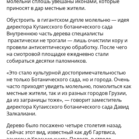
молельни сплошь увешаны иконами, которые
приносят в дар местные жители.
Обустроить в гигантском дупле молельню — идея
директора Кутаисского ботанического сада
Внутреннюю часть дерева специалисты
практически не трогали — лишь очистили кору и
провели антисептическую обработку. После чего
на смотровой площадке ежедневно стали
собираться десятки паломников.
«Это стало культурной достопримечательностью
не только Ботанического сада, но и города. Очень
часто приходят увидеть молельню, помолиться как
местные жители, так и из разных городов Грузии,
да из заграницы тоже», — говорит заместитель
директора Кутаисского ботанического сада Давид
Залкалиани.
Дерево было посажено четыре столетия назад.
Сейчас этот вид, известный как дуб Гартвиса,
занесен в Красную книгу. Полость в стволе