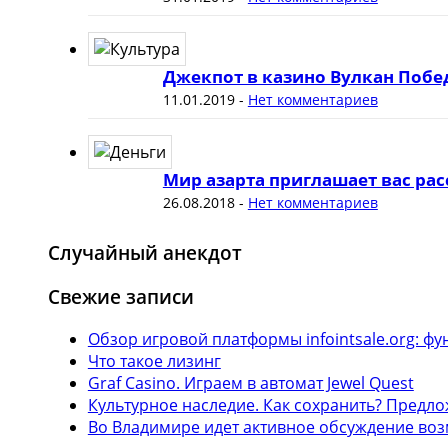
Джекпот в казино Вулкан Побе
11.01.2019
-
Нет комментариев
Мир азарта приглашает вас рас
26.08.2018
-
Нет комментариев
Случайный анекдот
Свежие записи
Обзор игровой платформы infointsale.org: 
Что такое лизинг
Graf Casino. Играем в автомат Jewel Quest
Культурное наследие. Как сохранить? Предл
Во Владимире идет активное обсуждение воз