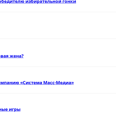
победителю избирательной гонки
вая жена?
омпанию «Система Масс-Медиа»
тные игры