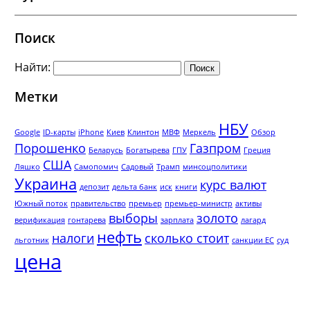
Поиск
Найти:
Метки
НБУ
Google
ID-карты
iPhone
Киев
Клинтон
МВФ
Меркель
Обзор
Порошенко
Газпром
Беларусь
Богатырева
ГПУ
Греция
США
Ляшко
Самопомич
Садовый
Трамп
минсоцполитики
Украина
курс валют
депозит
дельта банк
иск
книги
Южный поток
правительство
премьер
премьер-министр
активы
выборы
золото
верификация
гонтарева
зарплата
лагард
нефть
налоги
сколько стоит
льготник
санкции ЕС
суд
цена