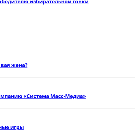
победителю избирательной гонки
вая жена?
омпанию «Система Масс-Медиа»
тные игры