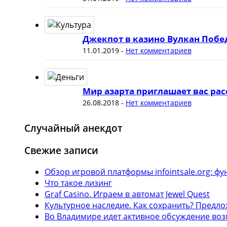
Джекпот в казино Вулкан Побе
11.01.2019
-
Нет комментариев
Мир азарта приглашает вас рас
26.08.2018
-
Нет комментариев
Случайный анекдот
Свежие записи
Обзор игровой платформы infointsale.org: 
Что такое лизинг
Graf Casino. Играем в автомат Jewel Quest
Культурное наследие. Как сохранить? Предл
Во Владимире идет активное обсуждение воз